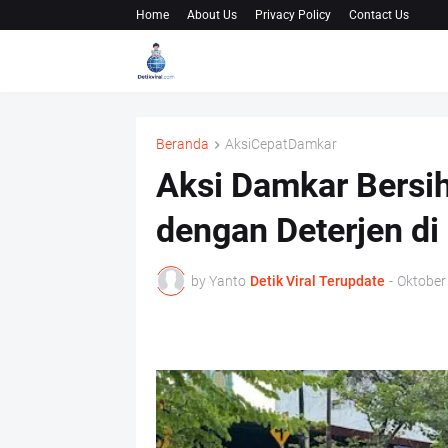
Home
About Us
Privacy Policy
Contact Us
Beranda
AksiCepatDamkar
Aksi Damkar Bersi
dengan Deterjen d
by Yanto
Detik Viral Terupdate
-
Oktober