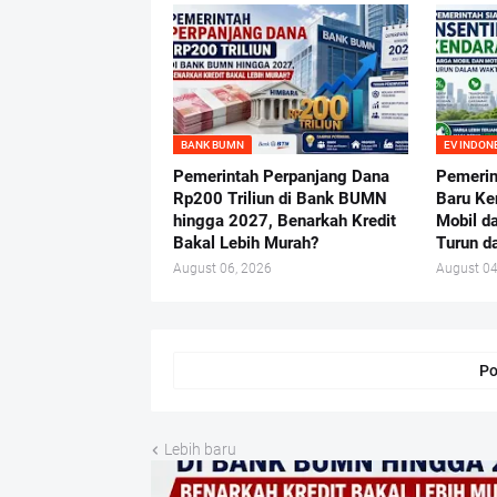
BANK BUMN
EV INDON
Pemerintah Perpanjang Dana
Pemerin
Rp200 Triliun di Bank BUMN
Baru Ke
hingga 2027, Benarkah Kredit
Mobil d
Bakal Lebih Murah?
Turun d
August 06, 2026
August 04
Po
Lebih baru