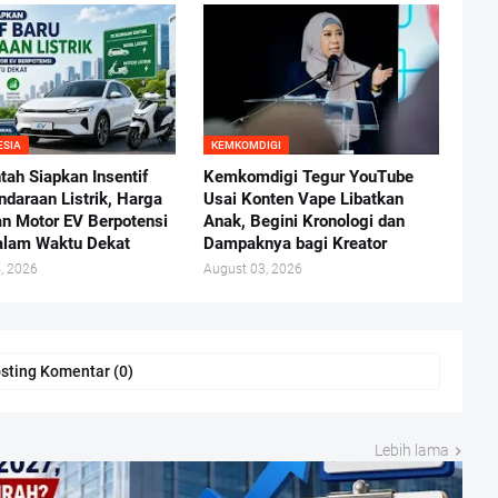
ESIA
KEMKOMDIGI
tah Siapkan Insentif
Kemkomdigi Tegur YouTube
ndaraan Listrik, Harga
Usai Konten Vape Libatkan
an Motor EV Berpotensi
Anak, Begini Kronologi dan
alam Waktu Dekat
Dampaknya bagi Kreator
, 2026
August 03, 2026
sting Komentar (0)
Lebih lama