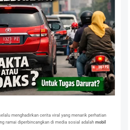
elalu menghadirkan cerita viral yang menarik perhatian
yang ramai diperbincangkan di media sosial adalah
mobil