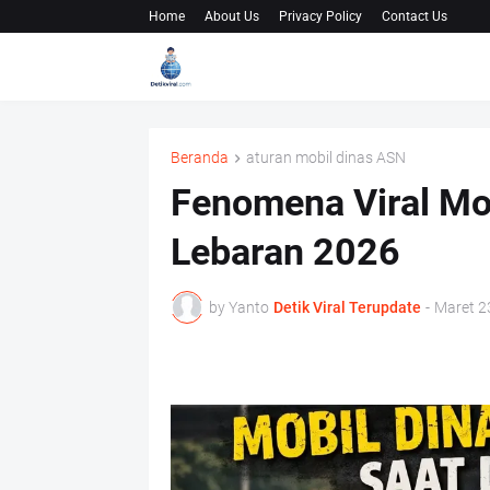
Home
About Us
Privacy Policy
Contact Us
Beranda
aturan mobil dinas ASN
Fenomena Viral Mob
Lebaran 2026
by Yanto
Detik Viral Terupdate
-
Maret 2