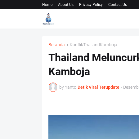
Home
About Us
Privacy Policy
Contact Us
Beranda
KonflikThailandKamboja
Thailand Meluncur
Kamboja
by Yanto
Detik Viral Terupdate
-
Desembe