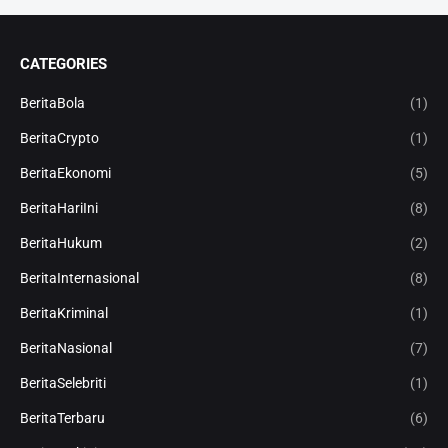
CATEGORIES
BeritaBola
(1)
BeritaCrypto
(1)
BeritaEkonomi
(5)
BeritaHariIni
(8)
BeritaHukum
(2)
BeritaInternasional
(8)
BeritaKriminal
(1)
BeritaNasional
(7)
BeritaSelebriti
(1)
BeritaTerbaru
(6)