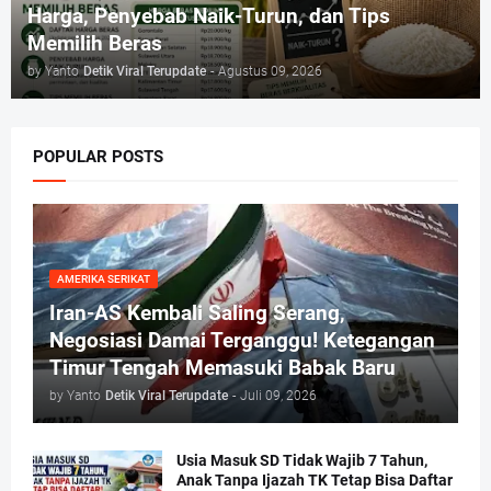
Harga, Penyebab Naik-Turun, dan Tips
Memilih Beras
by Yanto
Detik Viral Terupdate
-
Agustus 09, 2026
POPULAR POSTS
AMERIKA SERIKAT
Iran-AS Kembali Saling Serang,
Negosiasi Damai Terganggu! Ketegangan
Timur Tengah Memasuki Babak Baru
by Yanto
Detik Viral Terupdate
-
Juli 09, 2026
Usia Masuk SD Tidak Wajib 7 Tahun,
Anak Tanpa Ijazah TK Tetap Bisa Daftar