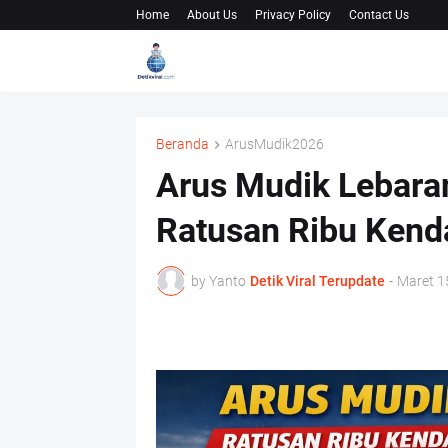
Home
About Us
Privacy Policy
Contact Us
Beranda
ArusMudik2026
Arus Mudik Lebaran
Ratusan Ribu Kend
by Yanto
Detik Viral Terupdate
-
Maret 1