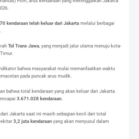
rlantas) Polri, arus kendaraan yang meninggalkan Jakarta
026.
0 kendaraan telah keluar dari Jakarta
melalui berbagai
.
arah
Tol Trans Jawa
, yang menjadi jalur utama menuju kota-
Timur.
 indikator bahwa masyarakat mulai memanfaatkan waktu
kemacetan pada puncak arus mudik.
kan bahwa total kendaraan yang akan keluar dari Jakarta
mencapai
3.671.028 kendaraan
.
dari Jakarta saat ini masih sebagian kecil dari total
sekitar
3,2 juta kendaraan
yang akan menyusul dalam