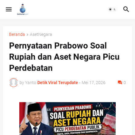
Beranda
AsetNegara
Pernyataan Prabowo Soal
Rupiah dan Aset Negara Picu
Perdebatan
by Yanto
Detik Viral Terupdate
-
Mei 17, 2026
0