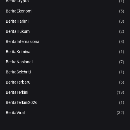
BeritaCrypto
(1)
BeritaEkonomi
(5)
BeritaHariIni
(8)
BeritaHukum
(2)
BeritaInternasional
(8)
BeritaKriminal
(1)
BeritaNasional
(7)
BeritaSelebriti
(1)
BeritaTerbaru
(6)
BeritaTerkini
(19)
BeritaTerkini2026
(1)
BeritaViral
(32)