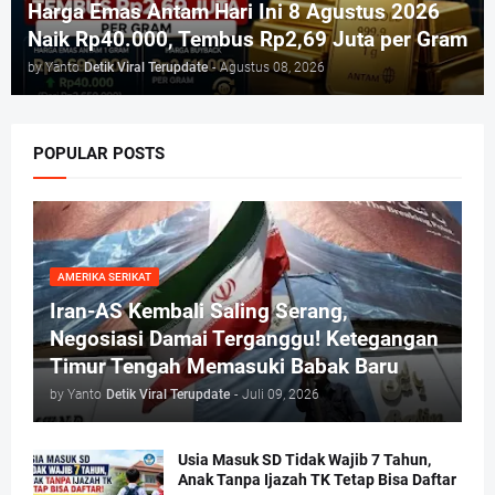
Harga Emas Antam Hari Ini 8 Agustus 2026
Naik Rp40.000, Tembus Rp2,69 Juta per Gram
by Yanto
Detik Viral Terupdate
-
Agustus 08, 2026
POPULAR POSTS
AMERIKA SERIKAT
Iran-AS Kembali Saling Serang,
Negosiasi Damai Terganggu! Ketegangan
Timur Tengah Memasuki Babak Baru
by Yanto
Detik Viral Terupdate
-
Juli 09, 2026
Usia Masuk SD Tidak Wajib 7 Tahun,
Anak Tanpa Ijazah TK Tetap Bisa Daftar