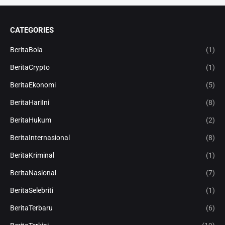
CATEGORIES
BeritaBola
(1)
BeritaCrypto
(1)
BeritaEkonomi
(5)
BeritaHariIni
(8)
BeritaHukum
(2)
BeritaInternasional
(8)
BeritaKriminal
(1)
BeritaNasional
(7)
BeritaSelebriti
(1)
BeritaTerbaru
(6)