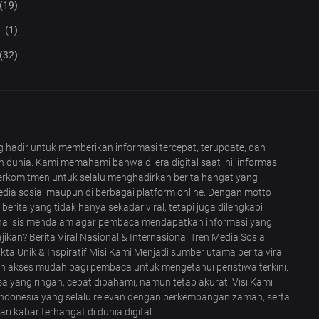
(19)
(1)
(32)
ang hadir untuk memberikan informasi tercepat, terupdate, dan
ruh dunia. Kami memahami bahwa di era digital saat ini, informasi
 berkomitmen untuk selalu menghadirkan berita hangat yang
edia sosial maupun di berbagai platform online. Dengan motto
berita yang tidak hanya sekadar viral, tetapi juga dilengkapi
analisis mendalam agar pembaca mendapatkan informasi yang
kan? Berita Viral Nasional & Internasional Tren Media Sosial
akta Unik & Inspiratif Misi Kami Menjadi sumber utama berita viral
kan akses mudah bagi pembaca untuk mengetahui peristiwa terkini.
 yang ringan, cepat dipahami, namun tetap akurat. Visi Kami
i Indonesia yang selalu relevan dengan perkembangan zaman, serta
 kabar terhangat di dunia digital.