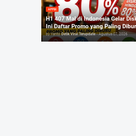
APPBI
H1 407 Mal di Indonesia Gelar Di
Ini Daftar Promo yang Paling Dibu
by Yanto
Detik Viral Terupdate
-
Agustus 07, 2026