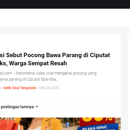
isi Sebut Pocong Bawa Parang di Ciputat
ks, Warga Sempat Resah
ral.com - Fenomena video viral mengenai pocong yang
wa parang di Ciputat tiba-tiba…
to
Detik Viral Terupdate
-
Mei 24, 2026
 postingan lainnya