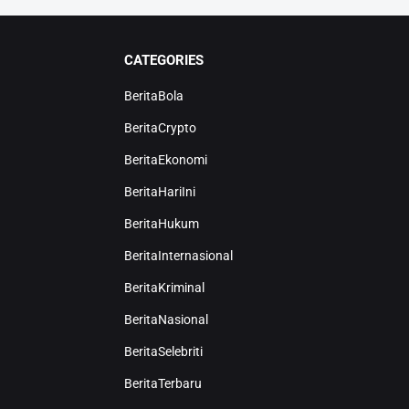
CATEGORIES
BeritaBola
BeritaCrypto
BeritaEkonomi
BeritaHariIni
BeritaHukum
BeritaInternasional
BeritaKriminal
BeritaNasional
BeritaSelebriti
BeritaTerbaru