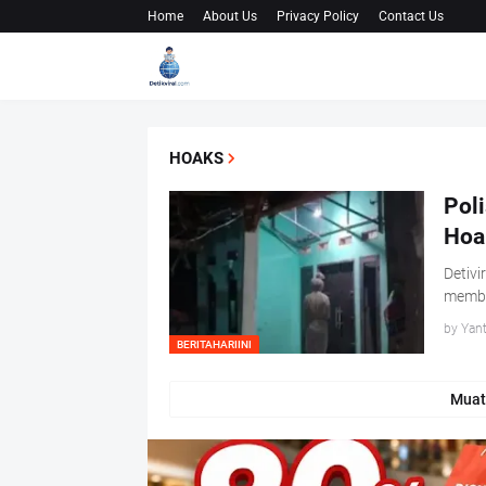
Home
About Us
Privacy Policy
Contact Us
HOAKS
Pol
Hoa
Detivi
memba
by Yan
BERITAHARIINI
Muat