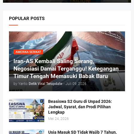
POPULAR POSTS
AMERIKA SERIKAT
Iran-AS Kembali Saling Serang,
Negosiasi Damai Terganggu! Ketegangan
Timur Tengah Memasuki Babak Baru
by Yanto
Detik Viral Terupdate
-
Juli 09, 2026
Beasiswa S2 Guru di Unpad 2026:
Jadwal, Syarat, dan Prodi Pilihan
Lengkap
Mei 24, 2026
Usia Masuk SD Tidak Wajib 7 Tahun,