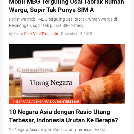
Mobil MBG Terguling Usai Tabrak Rumah
Warga, Sopir Tak Punya SIM A
Peristiwa mobil MBG terguling usai tabrak rumah warga di
Pekalongan, sopir tak punya SIM A menj…
by Yanto
Detik Viral Terupdate
-
Desember 15, 2025
10NEGARAASIADENGANRASIOUTANGTERBESAR
10 Negara Asia dengan Rasio Utang
Terbesar, Indonesia Urutan Ke Berapa?
10 Negara Asia dengan Rasio Utang Terbesar: Fakta,