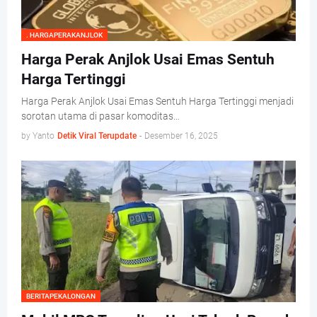
. HARGAPERAKANJLOK
Harga Perak Anjlok Usai Emas Sentuh
Harga Tertinggi
Harga Perak Anjlok Usai Emas Sentuh Harga Tertinggi menjadi
sorotan utama di pasar komoditas…
by Yanto
Detik Viral Terupdate
-
Desember 16, 2025
BERITAPEKALONGAN