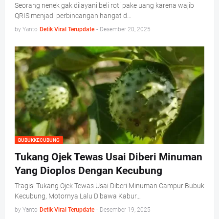
Seorang nenek gak dilayani beli roti pake uang karena wajib
QRIS menjadi perbincangan hangat d…
by Yanto
Detik Viral Terupdate
-
Desember 20, 2025
BUBUKKECUBUNG
Tukang Ojek Tewas Usai Diberi Minuman
Yang Dioplos Dengan Kecubung
Tragis! Tukang Ojek Tewas Usai Diberi Minuman Campur Bubuk
Kecubung, Motornya Lalu Dibawa Kabur…
by Yanto
Detik Viral Terupdate
-
Desember 19, 2025