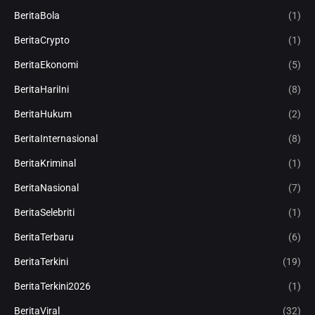
BeritaBola
(1)
BeritaCrypto
(1)
BeritaEkonomi
(5)
BeritaHariIni
(8)
BeritaHukum
(2)
BeritaInternasional
(8)
BeritaKriminal
(1)
BeritaNasional
(7)
BeritaSelebriti
(1)
BeritaTerbaru
(6)
BeritaTerkini
(19)
BeritaTerkini2026
(1)
BeritaViral
(32)