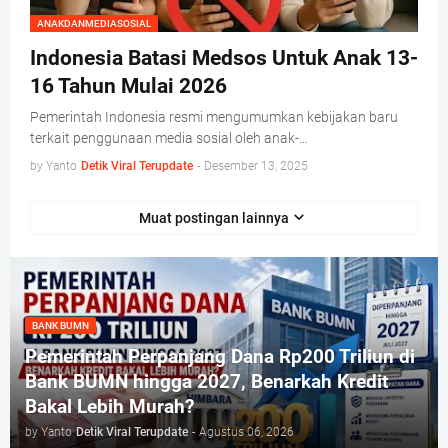
ANAKDANMEDIASOSIAL
Indonesia Batasi Medsos Untuk Anak 13-
16 Tahun Mulai 2026
Pemerintah Indonesia resmi mengumumkan kebijakan baru
terkait penggunaan media sosial oleh anak-…
by Yanto
Detik Viral Terupdate
-
Desember 13, 2025
Muat postingan lainnya
BANK BUMN
Pemerintah Perpanjang Dana Rp200 Triliun di
Bank BUMN hingga 2027, Benarkah Kredit
Bakal Lebih Murah?
by Yanto
Detik Viral Terupdate
-
Agustus 06, 2026