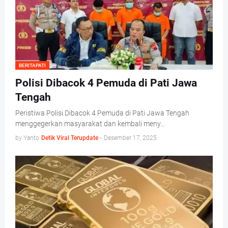
BERITAPATI
Polisi Dibacok 4 Pemuda di Pati Jawa
Tengah
Peristiwa Polisi Dibacok 4 Pemuda di Pati Jawa Tengah
menggegerkan masyarakat dan kembali meny…
by Yanto
Detik Viral Terupdate
-
Desember 17, 2025