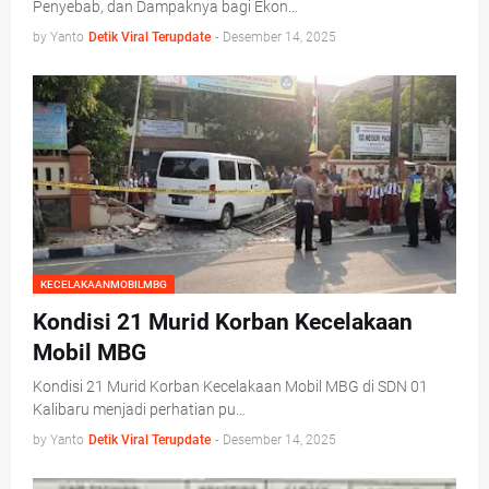
Penyebab, dan Dampaknya bagi Ekon…
by Yanto
Detik Viral Terupdate
-
Desember 14, 2025
KECELAKAANMOBILMBG
Kondisi 21 Murid Korban Kecelakaan
Mobil MBG
Kondisi 21 Murid Korban Kecelakaan Mobil MBG di SDN 01
Kalibaru menjadi perhatian pu…
by Yanto
Detik Viral Terupdate
-
Desember 14, 2025