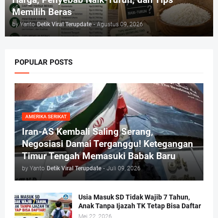
Memilih Beras
by Yanto
Detik Viral Terupdate
-
Agustus 09, 2026
POPULAR POSTS
AMERIKA SERIKAT
Iran-AS Kembali Saling Serang,
Negosiasi Damai Terganggu! Ketegangan
Timur Tengah Memasuki Babak Baru
by Yanto
Detik Viral Terupdate
-
Juli 09, 2026
Usia Masuk SD Tidak Wajib 7 Tahun,
Anak Tanpa Ijazah TK Tetap Bisa Daftar
Mei 22, 2026