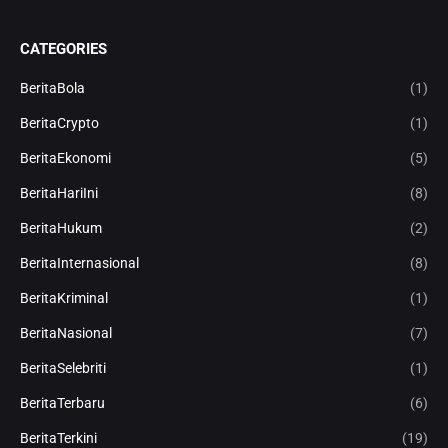
CATEGORIES
BeritaBola
(1)
BeritaCrypto
(1)
BeritaEkonomi
(5)
BeritaHariIni
(8)
BeritaHukum
(2)
BeritaInternasional
(8)
BeritaKriminal
(1)
BeritaNasional
(7)
BeritaSelebriti
(1)
BeritaTerbaru
(6)
BeritaTerkini
(19)